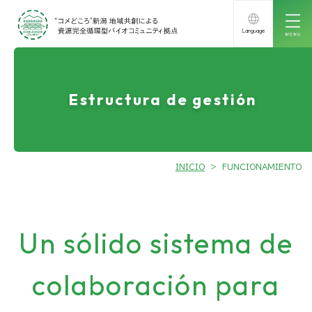
Language
日本語
English
Estructura de gestión
Deutsch
Français
Italiano
INICIO
>
FUNCIONAMIENTO
Español
Nederlands
Un sólido sistema de
Português
Dansk
colaboración para
Svenska
Eesti