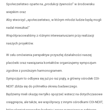
Społeczeństwo oparte na „produkcji żywności” w środowisku
wiejskim oraz
Aby stworzyć „społeczeństwo, w którym młodzi ludzie będą mogli
nadal mieszkać”
Współpracowaliśmy z różnymi interesariuszami przy realizacji
naszych projektów.
W celu omówienia perspektyw przyszłej działalności naszej
placówki oraz nawiązania kontaktów organizujemy sympozjum
zgodnie z poniższym harmonogramem.
Sympozjum to odbywa się już po raz piąty, a główny ośrodek COI-
NEXT zbliża się do półmetka okresu badawczego.
Będziemy mieli okazję nie tylko spojrzeć wstecz na dotychczasowe
osiągnięcia, ale także, we współpracy z innymi ośrodkami COI-NEXT,
które również prowadzą badania i prace rozwojowe w sektorze