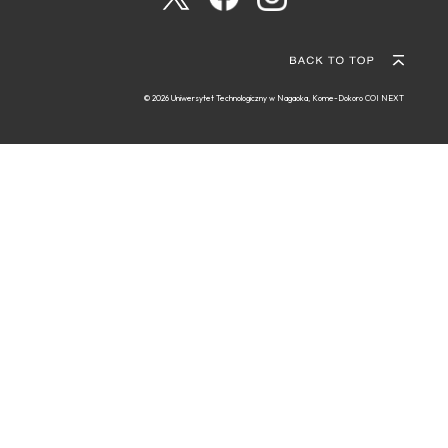
© 2026 Uniwersytet Technologiczny w Nagaoka, Kome-Dokoro COI NEXT