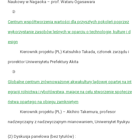
Naukowy w Nagaoka – prof. Wataru Ogasawara
②
Centrum współtworzenia wartości dla przyszłych pokoleń poprzez
wykorzystanie zasobów leśnych w oparciu o technologię, kulturę i d
esign
Kierownik projektu (PL) Katsuhiko Takada, członek zarządu i
prorektor Uniwersytetu Prefektury Akita
③
Globalne centrum zrównoważonej akwakultury lądowej opartej na int
egracji rolnictwa i rybołówstwa, mające na celu stworzenie społecze
ństwa opartego na obiegu zamkniętym
Kierownik projektu (PL) – Akihiro Takemura, profesor
nadzwyczajny z nadzwyczajnym mianowaniem, Uniwersytet Ryukyu
(2) Dyskusja panelowa (bez tytułów) :