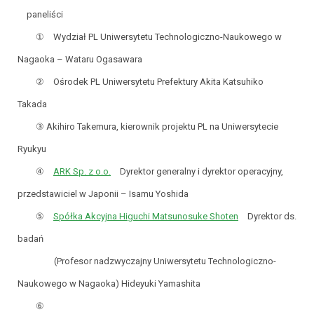
paneliści
① Wydział PL Uniwersytetu Technologiczno-Naukowego w
Nagaoka – Wataru Ogasawara
② Ośrodek PL Uniwersytetu Prefektury Akita Katsuhiko
Takada
③ Akihiro Takemura, kierownik projektu PL na Uniwersytecie
Ryukyu
④
ARK Sp. z o.o.
Dyrektor generalny i dyrektor operacyjny,
przedstawiciel w Japonii – Isamu Yoshida
⑤
Spółka Akcyjna Higuchi Matsunosuke Shoten
Dyrektor ds.
badań
(Profesor nadzwyczajny Uniwersytetu Technologiczno-
Naukowego w Nagaoka) Hideyuki Yamashita
⑥