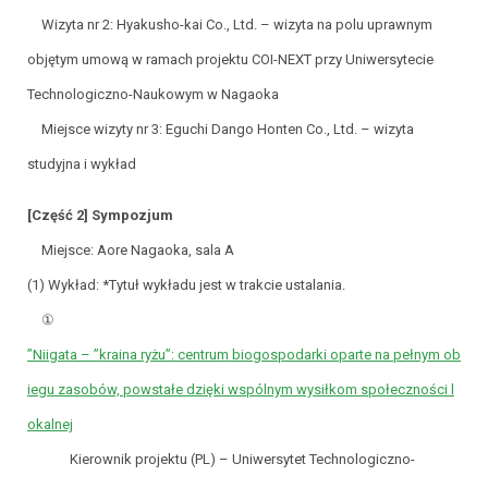
Wizyta nr 2: Hyakusho-kai Co., Ltd. – wizyta na polu uprawnym
objętym umową w ramach projektu COI-NEXT przy Uniwersytecie
Technologiczno-Naukowym w Nagaoka
Miejsce wizyty nr 3: Eguchi Dango Honten Co., Ltd. – wizyta
studyjna i wykład
[Część 2] Sympozjum
Miejsce: Aore Nagaoka, sala A
(1) Wykład: *Tytuł wykładu jest w trakcie ustalania.
①
”Niigata – ”kraina ryżu”: centrum biogospodarki oparte na pełnym ob
iegu zasobów, powstałe dzięki wspólnym wysiłkom społeczności l
okalnej
Kierownik projektu (PL) – Uniwersytet Technologiczno-