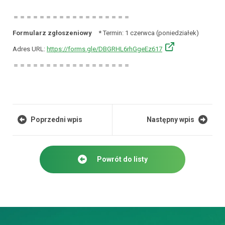
＝＝＝＝＝＝＝＝＝＝＝＝＝＝＝＝＝＝
Formularz zgłoszeniowy
* Termin: 1 czerwca (poniedziałek)
Adres URL:
https://forms.gle/DBGRHL6rhGgeEz617
＝＝＝＝＝＝＝＝＝＝＝＝＝＝＝＝＝＝
Poprzedni wpis
Następny wpis
Powrót do listy