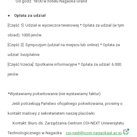
Od godz. 18:00 w hotelu Nagaoka Grand
● Opłata za udział
[Część 1]: Udział w wycieczce terenowej * Opłata za udział (w tym
obiad): 1000 jenów
[Część 2]: Sympozjum (udział na miejscu lub online) * Opłata za
udział: bezpłatnie
[Część trzecia]: Spotkanie informacyjne * Opłata za udział: 6 000
jenów
*Wystawiamy pokwitowanie (nie wystawiamy faktur)
Jeśli potrzebują Państwo oficjalnego pokwitowania, prosimy o
kontakt mailowy z sekretariatem naszej placówki.
Kontakt: Biuro ds. Zarządzania Centrum COI-NEXT Uniwersytetu
Technologicznego w Nagaoka
coi-next@jcom.nagaokaut.ac.jp