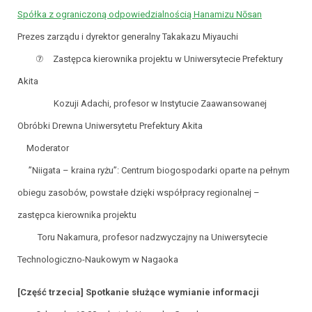
Spółka z ograniczoną odpowiedzialnością Hanamizu Nōsan
Prezes zarządu i dyrektor generalny Takakazu Miyauchi
⑦ Zastępca kierownika projektu w Uniwersytecie Prefektury
Akita
Kozuji Adachi, profesor w Instytucie Zaawansowanej
Obróbki Drewna Uniwersytetu Prefektury Akita
Moderator
”Niigata – kraina ryżu”: Centrum biogospodarki oparte na pełnym
obiegu zasobów, powstałe dzięki współpracy regionalnej –
zastępca kierownika projektu
Toru Nakamura, profesor nadzwyczajny na Uniwersytecie
Technologiczno-Naukowym w Nagaoka
[Część trzecia] Spotkanie służące wymianie informacji