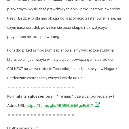
pierwotnym, wysłuchać prawdziwych opinii producentów i twórców
treści. Będzie to dla nas okazja do wspólnego zastanowienia się, na
czym nasz ośrodek powinien się teraz skupić i jak wytyczyć
przyszłość sektora pierwotnego.
Ponadto przed sympozjum zaplanowaliśmy wycieczkę studyjną,
której celem jest wizyta w instytucjach powiązanych z ośrodkiem
COI-NEXT na Uniwersytecie Technologiczno-Naukowym w Nagaoka.
Serdecznie zapraszamy wszystkich do udziału.
＝＝＝＝＝＝＝＝＝＝＝＝＝＝＝＝＝＝
Formularz zgłoszeniowy
* Termin: 1 czerwca (poniedziałek)
Adres URL:
https://forms.gle/DBGRHL6rhGgeEz617
＝＝＝＝＝＝＝＝＝＝＝＝＝＝＝＝＝＝
Ulotka sympozjum