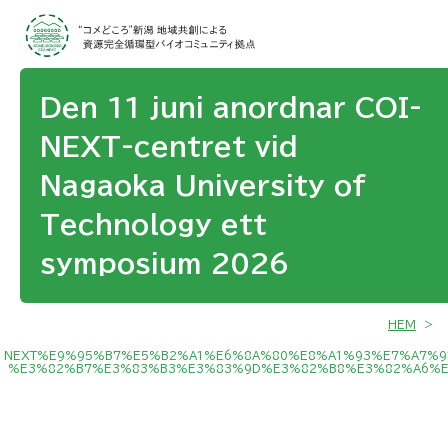
Den 11 juni anordnar COI-
NEXT-centret vid
Nagaoka University of
Technology ett
symposium 2026
HEM
>
NEXT%E9%95%B7%E5%B2%A1%E6%8A%80%E8%A1%93%E7%A7%9
%E3%82%B7%E3%83%B3%E3%83%9D%E3%82%B8%E3%82%A6%E