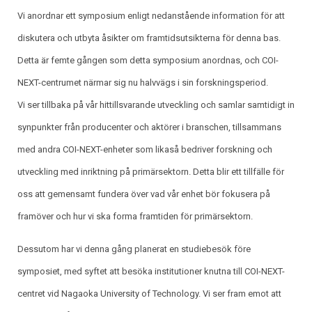
Vi anordnar ett symposium enligt nedanstående information för att
diskutera och utbyta åsikter om framtidsutsikterna för denna bas.
Detta är femte gången som detta symposium anordnas, och COI-
NEXT-centrumet närmar sig nu halvvägs i sin forskningsperiod.
Vi ser tillbaka på vår hittillsvarande utveckling och samlar samtidigt in
synpunkter från producenter och aktörer i branschen, tillsammans
med andra COI-NEXT-enheter som likaså bedriver forskning och
utveckling med inriktning på primärsektorn. Detta blir ett tillfälle för
oss att gemensamt fundera över vad vår enhet bör fokusera på
framöver och hur vi ska forma framtiden för primärsektorn.
Dessutom har vi denna gång planerat en studiebesök före
symposiet, med syftet att besöka institutioner knutna till COI-NEXT-
centret vid Nagaoka University of Technology. Vi ser fram emot att