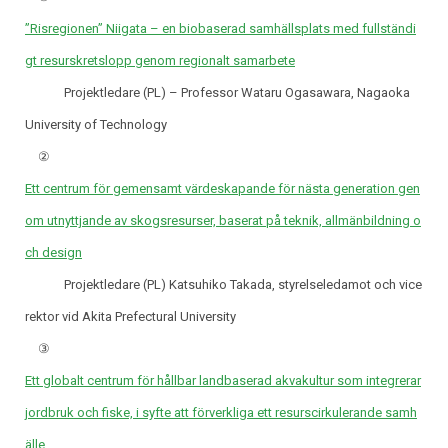
”Risregionen” Niigata – en biobaserad samhällsplats med fullständi
gt resurskretslopp genom regionalt samarbete
Projektledare (PL) – Professor Wataru Ogasawara, Nagaoka
University of Technology
②
Ett centrum för gemensamt värdeskapande för nästa generation gen
om utnyttjande av skogsresurser, baserat på teknik, allmänbildning o
ch design
Projektledare (PL) Katsuhiko Takada, styrelseledamot och vice
rektor vid Akita Prefectural University
③
Ett globalt centrum för hållbar landbaserad akvakultur som integrerar
jordbruk och fiske, i syfte att förverkliga ett resurscirkulerande samh
älle