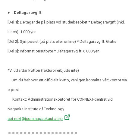
● Deltagaravgift
[Del 1]: Deltagande på plats vid studiebesöket * Deltagaravgift (inkl.
lunch): 1 000 yen
[Del 2]: Symposiet (på plats eller online) * Deltagaravgift: Gratis
[Del 3]: Informationsutbyte * Deltagaravgift: 6 000 yen
*Vi utfärdar kvitton (fakturor erbjuds inte)
Om du behöver ett officiellt kvitto, vänligen kontakta vårt kontor via
e-post.
Kontakt: Administrationskontoret för COI-NEXT-centret vid
Nagaoka Institute of Technology
coi-next@jcom.nagaokaut.ac.jp
＝＝＝＝＝＝＝＝＝＝＝＝＝＝＝＝＝＝