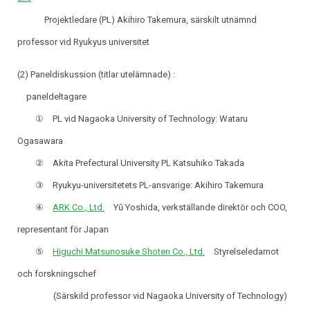
Projektledare (PL) Akihiro Takemura, särskilt utnämnd
professor vid Ryukyus universitet
(2) Paneldiskussion (titlar utelämnade) :
paneldeltagare
① PL vid Nagaoka University of Technology: Wataru
Ogasawara
② Akita Prefectural University PL Katsuhiko Takada
③ Ryukyu-universitetets PL-ansvarige: Akihiro Takemura
④
ARK Co., Ltd.
Yū Yoshida, verkställande direktör och COO,
representant för Japan
⑤
Higuchi Matsunosuke Shoten Co., Ltd.
Styrelseledamot
och forskningschef
(Särskild professor vid Nagaoka University of Technology)