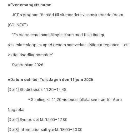
●Evenemangets namn
JST:s program för stöd till skapandet av samskapande forum
(COI-NEXT)
“En biobaserad samhällsplattform med fullständigt
resurskretslopp, skapad genom samverkan i Niigata-regionen – ett
viktigt risodlingsområde”
Symposium 2026
●Datum och tid: Torsdagen den 11 juni 2026
[Del 1] Studiebesök 11:20–14:45
* Samling kl. 11.20 vid busshållplatsen framför Aore
Nagaoka
[Del 2] Symposiet kl. 15.00–17.30
[Del 3] Informationsutbyte kl. 18.00–20.00