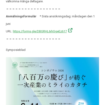
välkomna många deltagare.
＝＝＝＝＝＝＝＝＝＝＝＝＝＝＝＝＝＝
Anmälningsformulär
* Sista ansökningsdag: måndagen den 1
juni
URL:
https://forms.gle/DBGRHL6rhGgeEz617
＝＝＝＝＝＝＝＝＝＝＝＝＝＝＝＝＝＝
Symposieblad